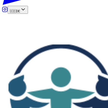
🇩🇪
DE