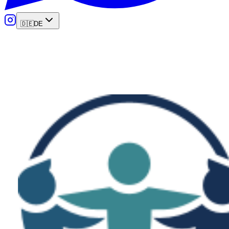
🇩🇪
DE