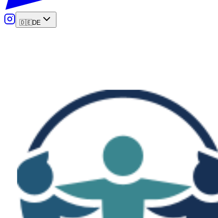
🇩🇪
DE