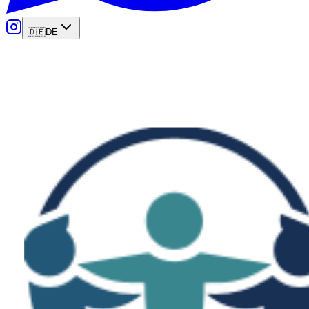
🇩🇪
DE