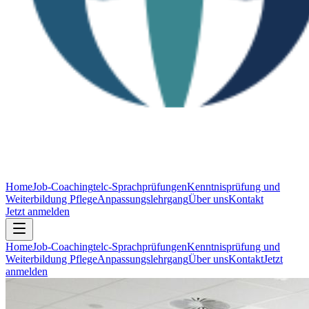
Home
Job-Coaching
telc-Sprachprüfungen
Kenntnisprüfung und
Weiterbildung Pflege
Anpassungslehrgang
Über uns
Kontakt
Jetzt anmelden
Home
Job-Coaching
telc-Sprachprüfungen
Kenntnisprüfung und
Weiterbildung Pflege
Anpassungslehrgang
Über uns
Kontakt
Jetzt
anmelden