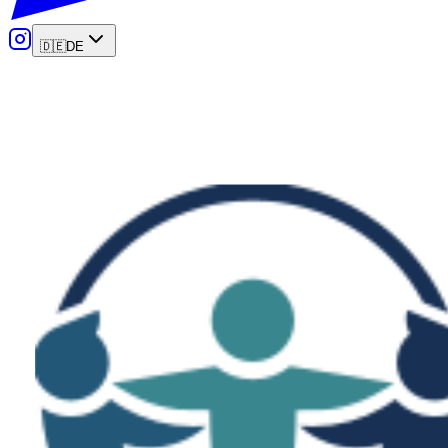
🇩🇪
DE